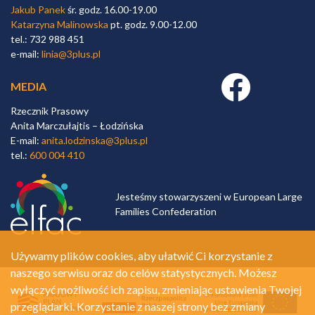
Jakub Panek
śr. godz. 16.00-19.00
Katarzyna Malinowska
pt. godz. 9.00-12.00
tel.: 732 988 451
e-mail:
linia@3plus.pl
Facebook link
MEDIA
Rzecznik Prasowy
Anita Marczułajtis – Łodzińska
E-mail:
anita.lodzinska@3plus.pl
tel.:
600 004 410
Jesteśmy stowarzyszeni w European Large
Families Confederation
Używamy plików cookies, aby ułatwić Ci korzystanie z
naszego serwisu oraz do celów statystycznych. Możesz
wyłączyć możliwość ich zapisu, zmieniając ustawienia Twojej
przeglądarki. Korzystanie z naszej strony bez zmiany