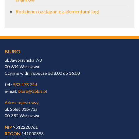
Rodzinne rozciąganie z elementami jogi
BIURO
ul. Jaworzyńska 7/3
00-634 Warszawa
Czynne w dni robocze od 8.00 do 16.00
tel.:
533 473 244
e-mail:
biuro@3plus.pl
Adres rejestrowy
ul. Solec 81b/73a
00-382 Warszawa
NIP
9512220761
REGON
141000893