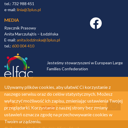
tel.: 732 988 451
e-mail:
linia@3plus.pl
MEDIA
Facebook link
Rzecznik Prasowy
Anita Marczułajtis – Łodzińska
E-mail:
anita.lodzinska@3plus.pl
tel.:
600 004 410
Jesteśmy stowarzyszeni w European Large
Families Confederation
Używamy plików cookies, aby ułatwić Ci korzystanie z
naszego serwisu oraz do celów statystycznych. Możesz
wyłączyć możliwość ich zapisu, zmieniając ustawienia Twojej
przeglądarki. Korzystanie z naszej strony bez zmiany
ustawień oznacza zgodę na przechowywanie cookies w
Twoim urządzeniu.