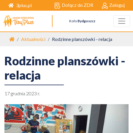
Dołącz do ZDR
Zaloguj
3plus.pl
Koło
Bydgoszcz
Strona główna
Aktualności
Rodzinne planszówki - relacja
Rodzinne planszówki -
relacja
17 grudnia 2023 r.