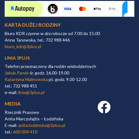
KARTA DUŻEJ RODZINY
Biuro KDR czynne w dni robocze od 7.00 do 15.00
Anna Tanowska, tel.: 732 988 446
biuro_kdr@3plus.pl
LINIA 3PLUS
Telefon przeznaczony dla rodzin wielodzietnych
Jakub Panek
śr. godz. 16.00-19.00
Katarzyna Malinowska
pt. godz. 9.00-12.00
tel.: 732 988 451
e-mail:
linia@3plus.pl
MEDIA
Facebook link
Rzecznik Prasowy
Anita Marczułajtis – Łodzińska
E-mail:
anita.lodzinska@3plus.pl
tel.:
600 004 410